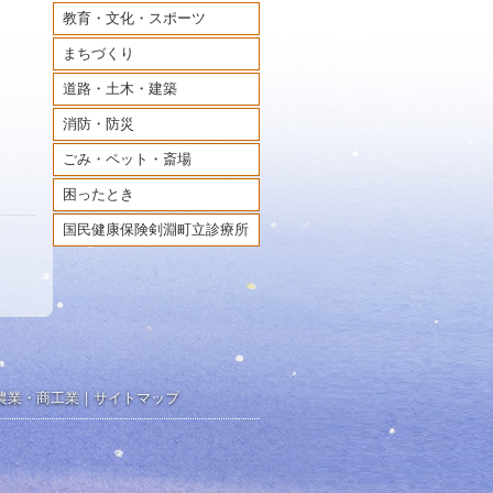
教育・文化・スポーツ
まちづくり
道路・土木・建築
消防・防災
ごみ・ペット・斎場
困ったとき
国民健康保険剣淵町立診療所
農業・商工業
｜
サイトマップ