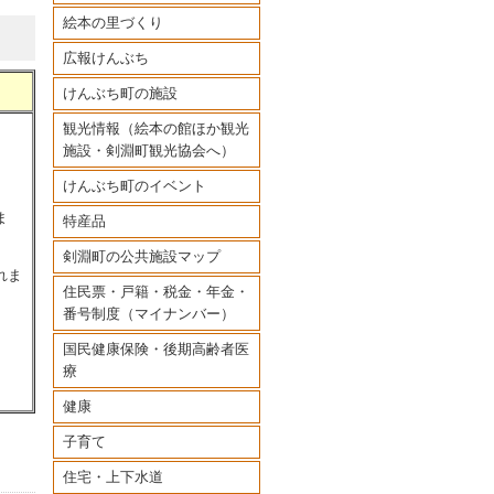
絵本の里づくり
広報けんぶち
けんぶち町の施設
観光情報（絵本の館ほか観光
施設・剣淵町観光協会へ）
けんぶち町のイベント
ま
特産品
剣淵町の公共施設マップ
れま
住民票・戸籍・税金・年金・
番号制度（マイナンバー）
国民健康保険・後期高齢者医
療
健康
子育て
住宅・上下水道