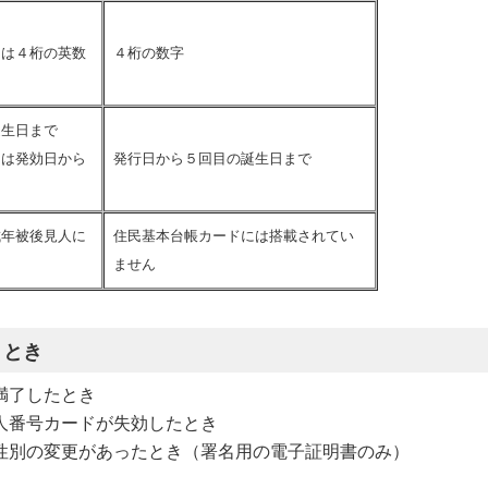
ドは４桁の英数
４桁の数字
誕生日まで
ドは発効日から
発行日から５回目の誕生日まで
成年被後見人に
住民基本台帳カードには搭載されてい
ません
うとき
満了したとき
人番号カードが失効したとき
性別の変更があったとき（署名用の電子証明書のみ）