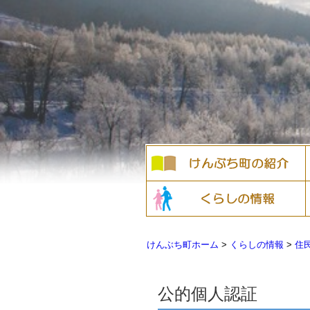
けんぶち町ホーム
>
くらしの情報
>
住
公的個人認証