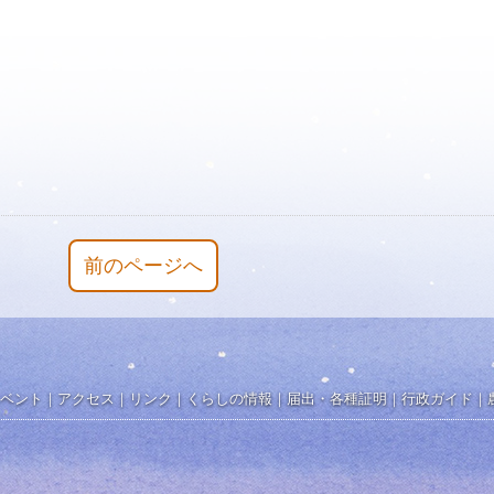
前のページへ
ベント
｜
アクセス
｜
リンク
｜
くらしの情報
｜
届出・各種証明
｜
行政ガイド
｜