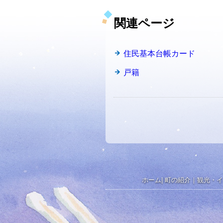
関連ページ
住民基本台帳カード
戸籍
ホーム
|
町の紹介
｜
観光・イ