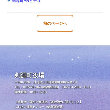
剣淵町PRビデオ
前のページへ
剣淵町役場
〒098-0392 北海道上川郡剣淵町仲町37番1号
TEL：0165-26-9021(総務課直通) 0165-34-2590（FAX）
開庁時間： 8:15～17:00
【高齢者・障がい者福祉、福祉全般に関すること】
ふれあい健康センター（健康福祉課）