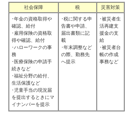
社会保障
税
災害対策
･年金の資格取得や
･税に関する申
･被災者生
確認、給付
告書や申請、
活再建支
･雇用保険の資格取
届出書類に記
援金の支
得や確認、給付
載
給
･ハローワークの事
･年末調整など
･被災者台
務
の際、勤務先
帳の作成
･医療保険の申請手
へ提示
事務など
続きなど
･福祉分野の給付、
生活保護など
･児童手当の現況届
を提出するときにマ
イナンバーを提示