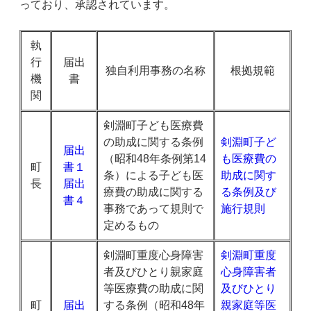
っており、承認されています。
執
行
届出
独自利用事務の名称
根拠規範
機
書
関
剣淵町子ども医療費
の助成に関する条例
剣淵町子ど
届出
（昭和48年条例第14
も医療費の
町
書１
条）による子ども医
助成に関す
長
届出
療費の助成に関する
る条例及び
書４
事務であって規則で
施行規則
定めるもの
剣淵町重度心身障害
剣淵町重度
者及びひとり親家庭
心身障害者
等医療費の助成に関
及びひとり
町
届出
する条例（昭和48年
親家庭等医