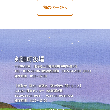
前のページへ
剣淵町役場
〒098-0392 北海道上川郡剣淵町仲町37番1号
TEL：0165-26-9021(総務課直通) 0165-34-2590（FAX）
開庁時間： 8:15～17:00
【高齢者・障がい者福祉、福祉全般に関すること】
ふれあい健康センター（健康福祉課）
TEL:0165-34-3955 0165-34-3985(FAX)
開庁時間： 8:15～17:00