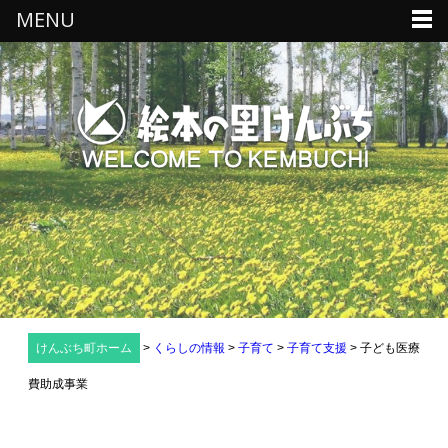
MENU
けんぶち町ホーム
>
くらしの情報
>
子育て
>
子育て支援
>
子ども医療
費助成事業