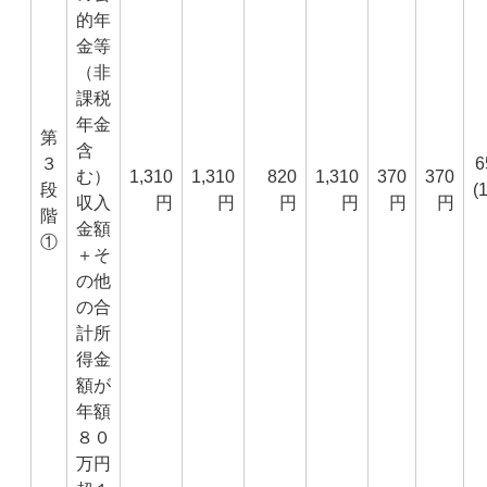
的年
金等
（非
課税
年金
第
含
３
6
む）
1,310
1,310
820
1,310
370
370
段
(
収入
円
円
円
円
円
円
階
金額
①
＋そ
の他
の合
計所
得金
額が
年額
８０
万円