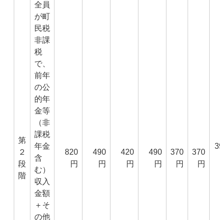
全員
が町
民税
非課
税
で、
前年
の公
的年
金等
（非
課税
第
年金
3
２
820
490
420
490
370
370
含
段
円
円
円
円
円
円
む）
階
収入
金額
＋そ
の他