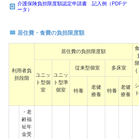
介護保険負担限度額認定申請書 記入例（PDFデ
ータ）
居住費・食費の負担限度額
居住費の負担限度額
従来型個室
多床室
利用者負
(
ユニッ
ユニッ
担段階
ト型個
ト型準
老健
老健
室
個室
特養
特養
療養
療養
・老
齢福
祉年
金受