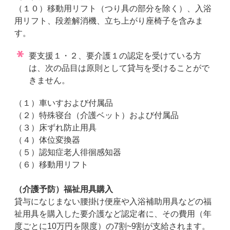
（１０）移動用リフト（つり具の部分を除く）、入浴
用リフト、段差解消機、立ち上がり座椅子を含みま
す。
要支援１・２、要介護１の認定を受けている方
は、次の品目は原則として貸与を受けることがで
きません。
（１）車いすおよび付属品
（２）特殊寝台（介護ベット）および付属品
（３）床ずれ防止用具
（４）体位変換器
（５）認知症老人徘徊感知器
（６）移動用リフト
（介護予防）福祉用具購入
貸与になじまない腰掛け便座や入浴補助用具などの福
祉用具を購入した要介護など認定者に、その費用（年
度ごとに10万円を限度）の7割~9割が支給されます。