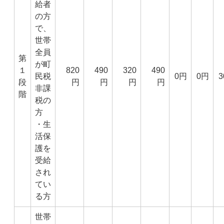
給者
の方
で、
世帯
全員
第
が町
１
820
490
320
490
民税
0円
0円
3
段
円
円
円
円
非課
階
税の
方
・生
活保
護を
受給
され
てい
る方
世帯