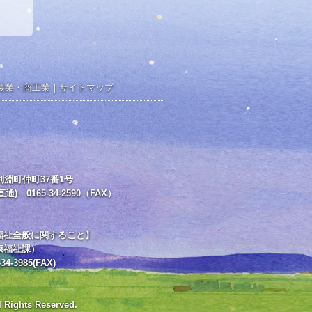
農業・商工業
｜
サイトマップ
郡剣淵町仲町37番1号
直通) 0165-34-2590（FAX）
福祉全般に関すること】
康福祉課）
34-3985(FAX)
l Rights Reserved.