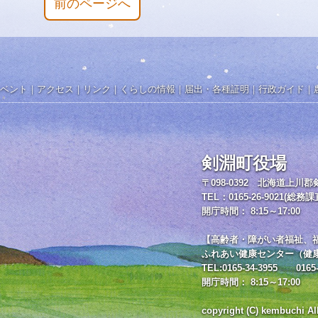
前のページへ
ベント
｜
アクセス
｜
リンク
｜
くらしの情報
｜
届出・各種証明
｜
行政ガイド
｜
剣淵町役場
〒098-0392 北海道上川
TEL：0165-26-9021(総務課
開庁時間： 8:15～17:00
【高齢者・障がい者福祉、
ふれあい健康センター（健
TEL:0165-34-3955 0165-
開庁時間： 8:15～17:00
copyright (C) kembuchi Al