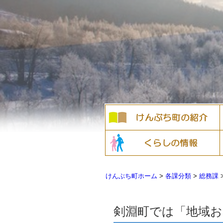
けんぶち町ホーム
>
各課分類
>
総務課
剣淵町では「地域