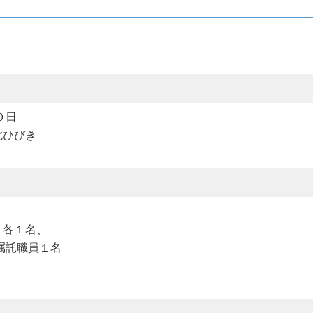
０日
北ひびき
）
）各１名、
嘱託職員１名