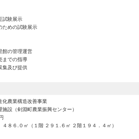
）
証試験展示
のための試験展示
里館の管理運営
売までの指導
収集及び提供
性化農業構造改善事業
理施設（剣淵町農業振興センター）
円
４８６.０㎡（１階 ２９１.６㎡ ２階１９４．４㎡）