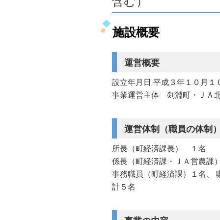
含む）
施設概要
運営概要
設立年月日 平成３年１０月１
事業運営主体 剣淵町・ＪＡ
運営体制（職員の体制
所長（町経済課長） １名
係長（町経済課・ＪＡ営農課
事務職員（町経済課）１名、 
計５名