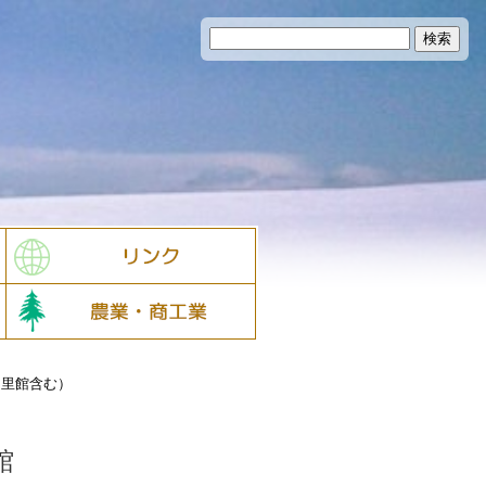
る里館含む）
館