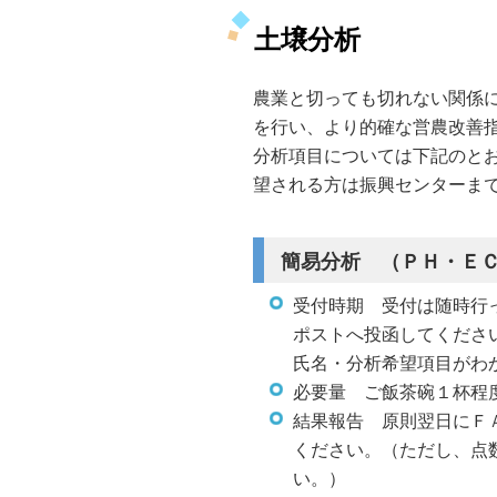
土壌分析
農業と切っても切れない関係
を行い、より的確な営農改善
分析項目については下記のと
望される方は振興センターま
簡易分析 （ＰＨ・Ｅ
受付時期 受付は随時行
ポストへ投函してくださ
氏名・分析希望項目がわ
必要量 ご飯茶碗１杯程
結果報告 原則翌日にＦ
ください。（ただし、点
い。）