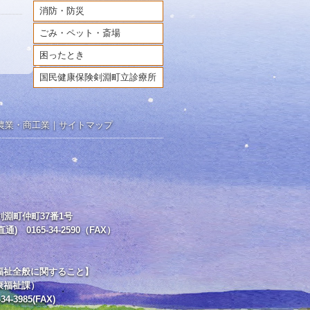
消防・防災
ごみ・ペット・斎場
困ったとき
国民健康保険剣淵町立診療所
農業・商工業
｜
サイトマップ
郡剣淵町仲町37番1号
直通) 0165-34-2590（FAX）
福祉全般に関すること】
康福祉課）
34-3985(FAX)