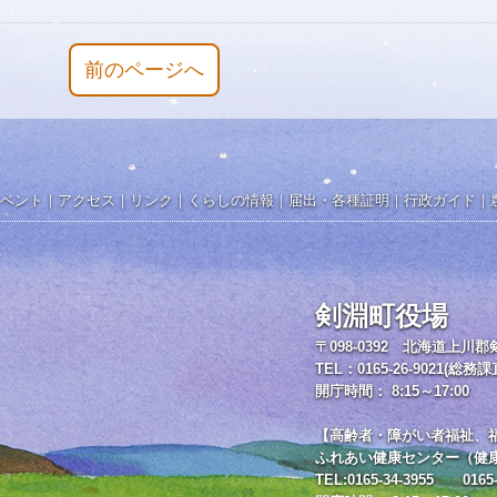
前のページへ
ベント
｜
アクセス
｜
リンク
｜
くらしの情報
｜
届出・各種証明
｜
行政ガイド
｜
剣淵町役場
〒098-0392 北海道上川
TEL：0165-26-9021(総務課
開庁時間： 8:15～17:00
【高齢者・障がい者福祉、
ふれあい健康センター（健
TEL:0165-34-3955 0165-