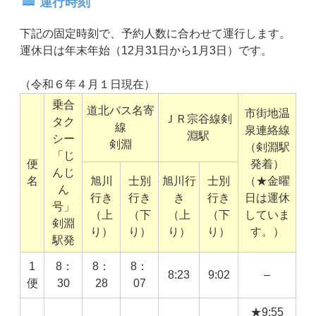
運行時刻
下記の固定時刻で、予約人数に合わせて運行します。
運休日は年末年始（12月31日から1月3日）です。
（令和６年４月１日現在）
乗合
道北バス名寄
市街地温
ＪＲ宗谷線剣
タク
線
泉連絡線
淵駅
シー
剣淵
（剣淵駅
「じ
便
発着）
んじ
名
旭川
士別
旭川行
士別
（★金曜
ん
行き
行き
き
行き
日は運休
号」
（上
（下
（上
（下
していま
剣淵
り）
り）
り）
り）
す。）
駅発
1
8：
8：
8：
8:23
9:02
–
便
30
28
07
★9:55