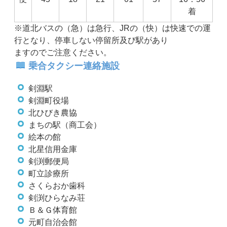
着
※道北バスの（急）は急行、JRの（快）は快速での運
行となり、停車しない停留所及び駅があり
ますのでご注意ください。
乗合タクシー連絡施設
剣淵駅
剣淵町役場
北ひびき農協
まちの駅（商工会）
絵本の館
北星信用金庫
剣渕郵便局
町立診療所
さくらおか歯科
剣渕ひらなみ荘
Ｂ＆Ｇ体育館
元町自治会館