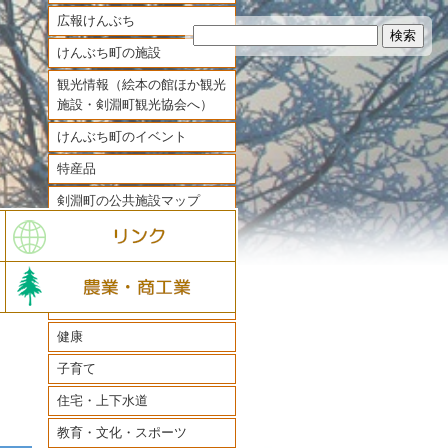
広報けんぶち
けんぶち町の施設
観光情報（絵本の館ほか観光
施設・剣淵町観光協会へ）
けんぶち町のイベント
特産品
剣淵町の公共施設マップ
住民票・戸籍・税金・年金・
番号制度（マイナンバー）
国民健康保険・後期高齢者医
療
健康
子育て
住宅・上下水道
教育・文化・スポーツ