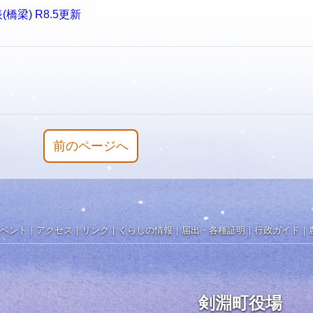
梁) R8.5更新
前のページへ
ベント
｜
アクセス
｜
リンク
｜
くらしの情報
｜
届出・各種証明
｜
行政ガイド
｜
剣淵町役場