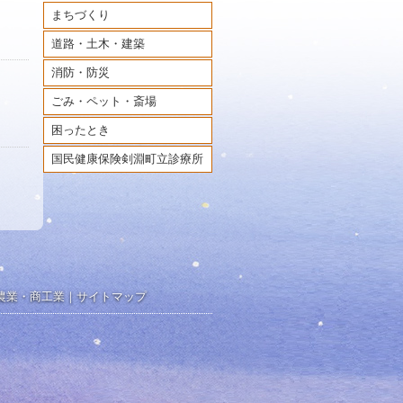
まちづくり
道路・土木・建築
消防・防災
ごみ・ペット・斎場
困ったとき
国民健康保険剣淵町立診療所
農業・商工業
｜
サイトマップ