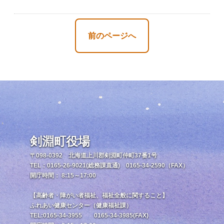
前のページへ
剣淵町役場
〒098-0392 北海道上川郡剣淵町仲町37番1号
TEL：0165-26-9021(総務課直通) 0165-34-2590（FAX）
開庁時間： 8:15～17:00
【高齢者・障がい者福祉、福祉全般に関すること】
ふれあい健康センター（健康福祉課）
TEL:0165-34-3955 0165-34-3985(FAX)