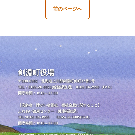
前のページへ
剣淵町役場
〒098-0392 北海道上川郡剣淵町仲町37番1号
TEL：0165-26-9021(総務課直通) 0165-34-2590（FAX）
開庁時間： 8:15～17:00
【高齢者・障がい者福祉、福祉全般に関すること】
ふれあい健康センター（健康福祉課）
TEL:0165-34-3955 0165-34-3985(FAX)
開庁時間： 8:15～17:00